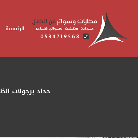
لتجاوز
لى
لمحتوى
الرئيسية
حداد برجولات الظهران ت: 0535879621 برجولة خشب ال