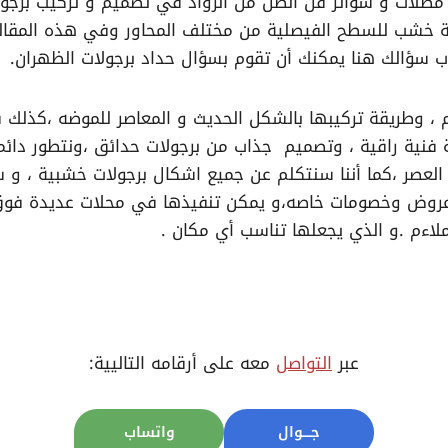
ظلات و سواتر فن الظل من الرواد في تصميم و تركيب برجو
لة خشب للسطح الفيصلية من مختلف المحاور وفي هذه المقا
واب سؤالك هنا يمكنك أن تقوم بسؤال حداد برجولات الظهران.
ة فنية راقية ، وتصميم جذاب من برجولات حدائق ،ونتطور دائم
لعصر ،كما أننا سنتكلم عن جميع اشكال برجولات خشبية ، و سن
ها عروض وخصومات خاصه،و يمكن تنفيذها في محلات عديدة فوق
ملاءم .و الذي يجعلها تناسب أي مكان .
عبر
التواصل
معه على أرقامه التاليية:
جــــوال
واتساب