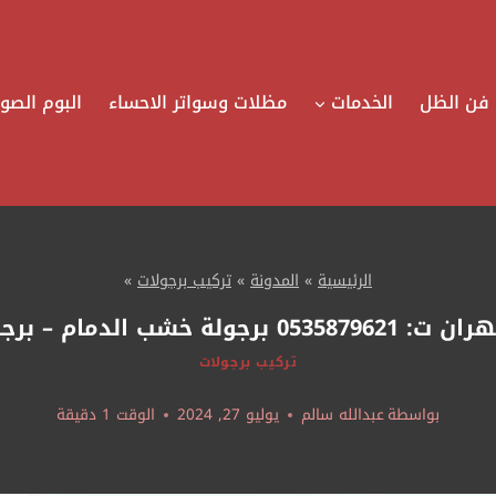
فن الظل
الخدمات
مظلات وسواتر الاحساء
البوم الصور
الرئيسية
»
المدونة
»
تركيب برجولات
»
دمام – برجولة قماش الراكة
تركيب برجولات
بواسطة
عبدالله سالم
يوليو 27, 2024
الوقت
1
دقيقة