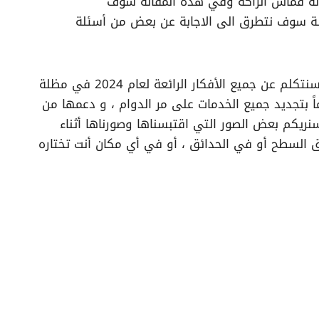
لة قماش الراكة وفي هذه المقالة سوف
لة سوف نتطرق الى الاجابة عن بعض من أسئلة
حصرياً سنتكلم عن أروع مقال من تركيب برجولات بالدمام ، وطريقة تركيبها بالشكل الحديث و المعاصر للموضه ،كذلك سنتكلم عن جميع الأفكار الرائعة لعام 2024 في مظلة
اً بتجديد جميع الخدمات على مر الدوام ، و دعمها من
ريكم بعض الصور التي اقتبسناها وصورناها أثناء
 السطح أو في الحدائق ، أو في أي مكان أنت تختاره