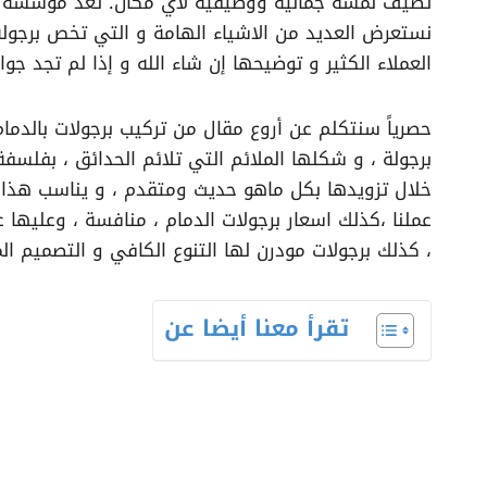
تضيف لمسة جمالية ووظيفيه لأي مكان. تعد مؤسسة م
نستعرض العديد من الاشياء الهامة و التي تخص برجو
العملاء الكثير و توضيحها إن شاء الله و إذا لم تجد ج
برجولة ، و شكلها الملائم التي تلائم الحدائق ، بفلسف
خلال تزويدها بكل ماهو حديث ومتقدم ، و يناسب هذا ا
عملنا ،كذلك اسعار برجولات الدمام ، منافسة ، وعلي
، كذلك برجولات مودرن لها التنوع الكافي و التصميم ال
تقرأ معنا أيضا عن