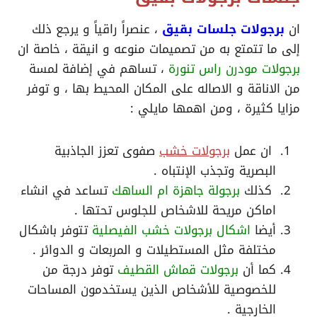
ان
برجولات جلسات بقيق
، عنصراً راقياً و يرجع ذلك
إلى ما تتمتع به من تصميمات منوعه و انيقة ، خاصة ان
برجولات مودرن راس تنورة
، تساهم في إضافة لمسة
من الاناقة و الاصاله على المكان المحيط بها ، و توفر
مزايا كثيرة ، ومن اهمها مايلي :
ان عمل
برجولات خشب
صفوى تعزز الجاذبية
البصرية وتجذب الإنتباه .
كذلك
برجولة جاهزة ام الساهك
تساعد في انشاء
اماكن مريحة للاشخاص للجلوس تحتها .
أيضا
اشكال برجولات خشب الفيصلية
تتوفر باشكال
مختلفة مثل المستطيلات و المربعات و الدوائر .
كما أن
برجولات قماش القطيف
توفر درجة من
للخصوصية للأشخاص الذين يستخدمون المساحات
الخارجية .