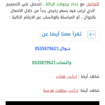
التواصل
مع
حداد برجولات الراكة
، لتحصل على التصميم
الذي ترغب فيه بسعر رخيص جداً من خلال الاتصال
بالجوال ، أو المراسلة بالواتساب عبر الارقام التالية :
تقرأ معنا أيضا عن
جــوال:0535879621
واتساب:0535879621
شاهد أيضا :
تركيب هناجر
شاهد أيضا:
تركيب مظلات هرمية