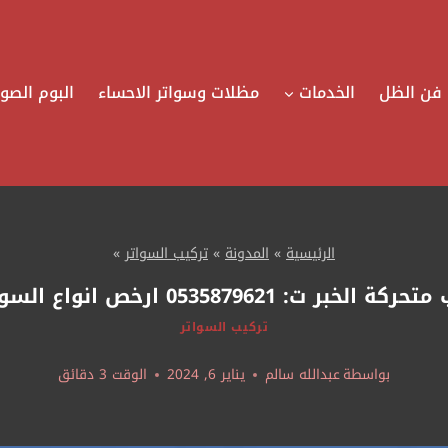
فن الظل
الخدمات
مظلات وسواتر الاحساء
البوم الصور
الرئيسية
»
المدونة
»
تركيب السواتر
»
: 0535879621 ارخص انواع السواتر القطيف
تركيب السواتر
بواسطة
عبدالله سالم
يناير 6, 2024
الوقت
3
دقائق