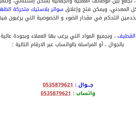
 تجمع بين الوظائف العملية والجمالية بشكل إستثنائي، وتتمي
كل المعدني، ويمكن فتح وإغلاق
سواتر بلاستيك متحركة الظهر
خدمين التحكم في مقدار الضوء و الخصوصية التي يرغبون فيها
 القطيف
، وبجميع المواد التي يرغب بها العملاء وبجودة عالي
بالجوال ، أو المراسله بالواتساب عبر الارقام التالية :
جـــوال :
0535879621
واتساب :
0535879621