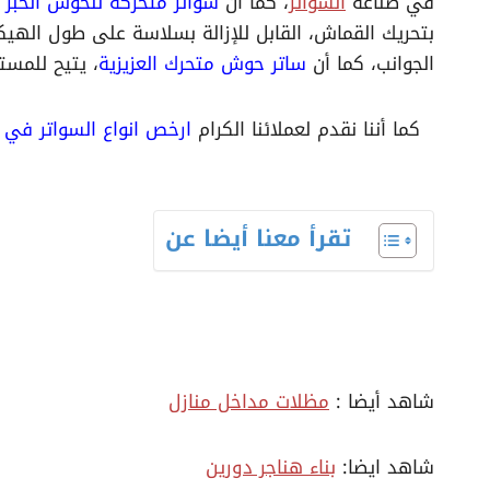
في صناعة
السواتر
، كما أن
سواتر متحركة للحوش الخبر
،
بتحريك القماش، القابل للإزالة بسلاسة على طول الهي
الجوانب، كما أن
ساتر حوش متحرك العزيزية
، يتيح للمست
كما أننا نقدم لعملائنا الكرام
ارخص انواع السواتر في
تقرأ معنا أيضا عن
شاهد أيضا :
مظلات مداخل منازل
شاهد ايضا:
بناء هناجر دورين