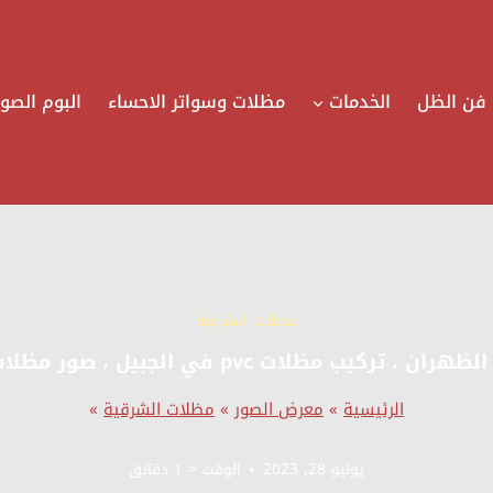
فن الظل
الخدمات
مظلات وسواتر الاحساء
البوم الصور
مظلات الشرقية
ب مظلات pvc في الجبيل ، صور مظلات جلد وقماش
الرئيسية
»
معرض الصور
»
مظلات الشرقية
»
يوليو 28, 2023
الوقت
< 1
دقائق