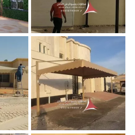
افضل قماش مظلات السيارات
مظلات لل