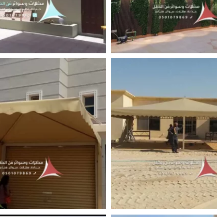
حوش قماش
تركيب مظلات قماش القطي