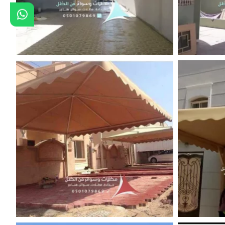
ف
مظلات قماش رخيصة