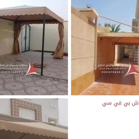
 pvc
افضل قماش مظلات السيارا
 pvc
قماش مظلات pvc