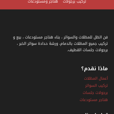
تركيب برجولات
هناجر ومستودعات
ا
ل
ظ
ه
ر
فن الظل للمظلات والسواتر ، بناء هناجر مستودعات ، بيع و
ا
تركيب جميع المظلات بالدمام، ورشة حدادة سواتر الخبر ،
ن
برجولات جلسات القطيف.
،
ت
ماذا نقدم؟
ر
ك
أعمال المظلات
ي
تركيب السواتر
ب
برجولات جلسات
م
هناجر مستودعات
ظ
ل