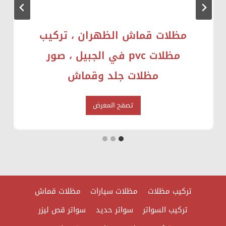
مظلات قماش الظهران ، تركيب
مظلات pvc في الجبيل ، صور
مظلات جلد وقماش
م
تصفح المعرض
ظ
ل
ا
ت
ق
م
تركيب مظلات
مظلات سيارات
مظلات قماش
ا
تركيب السواتر
سواتر حديد
سواتر قص ليزر
ش