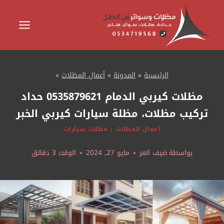
لتجاوز
لى
لمحتوى
الرئيسية
»
المدونة
»
أعمال المظلات
»
مظلات كيربي الدمام 0535879621 حداد
تركيب مظلات، مظلة سيارات كيربي الخبر
أعمال المظلات
|
مظلات سيارات
بواسطة
ضيف العز
مايو 27, 2024
الوقت
3
دقائق