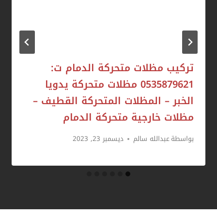
تركيب مظلات متحركة الدمام ت:
0535879621 مظلات متحركة يدويا
الخبر – المظلات المتحركة القطيف –
مظلات خارجية متحركة الدمام
بواسطة
عبدالله سالم
ديسمبر 23, 2023