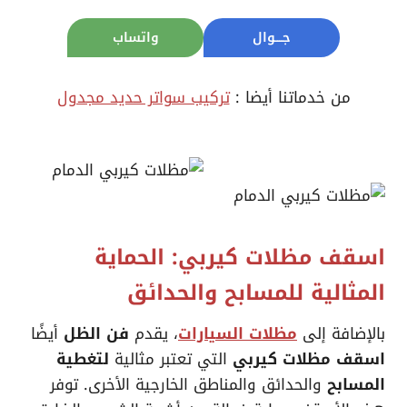
جــــوال
واتساب
من خدماتنا أيضا :
تركيب سواتر حديد مجدول
اسقف مظلات كيربي: الحماية
المثالية للمسابح والحدائق
بالإضافة إلى
مظلات السيارات
، يقدم
فن الظل
أيضًا
اسقف مظلات كيربي
التي تعتبر مثالية
لتغطية
المسابح
والحدائق والمناطق الخارجية الأخرى. توفر