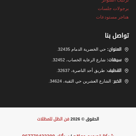
تركيب السواتر
برجولات جلسات
هناجر مستودعات
تواصل بنا
العنوان:
حي الخضرية الدمام 32435.
سيهات:
شارع الرعاية الخصاب، ‎.32452
القطيف
: طريق أحد الناصرة، ‎32637.
الخبر
: الشارع العشرين حي الثقبة، 34624.
الحقوق © 2026
فن الظل للمظلات