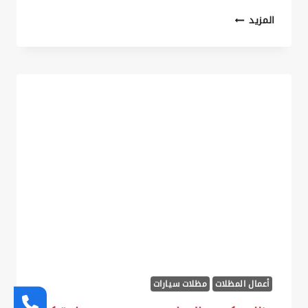
مظلات
المزيد
كلادينج
الخبر
ت:
0535879621
–
مظلات
المنيوم
كلادينج
القطيف
أعمال المظلات
مظلات سيارات