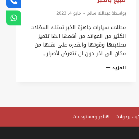
للبيع بالخبر
بواسطة
عبدالله سالم
مايو 4, 2023
مظلات سيارات جاهزة الخبر تمتلك المظلات
الكثير من الفوائد من أهمها انها تتميز
بصلابتها وقوتها والقدره على نقلها من
مكان الى اخر دون ان تتعرض لأضرار…
مظلات
المزيد
خارجية
للسيارات
الخبر
ت:
0535879621
يب برجولات
هناجر ومستودعات
انواع
المظلات بالخبر
–