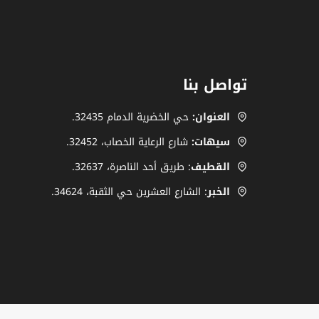
مظلات
شبابيك
الخبر
–
تواصل بنا
مظلات
جاهزة
العنوان:
حي الخضرية الدمام 32435.
للبيع
سيهات:
شارع الرعاية الخصاب، ‎.32452
بالخبر
القطيف
: طريق أحد الناصرة، ‎32637.
الخبر
: الشارع العشرين حي الثقبة، 34624.