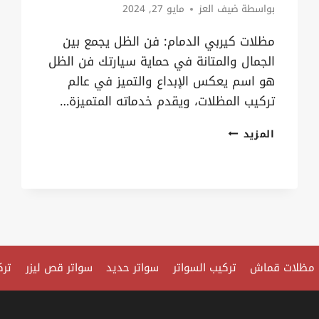
بواسطة
ضيف العز
مايو 27, 2024
مظلات كيربي الدمام: فن الظل يجمع بين
الجمال والمتانة في حماية سيارتك فن الظل
هو اسم يعكس الإبداع والتميز في عالم
تركيب المظلات، ويقدم خدماته المتميزة…
مظلات
المزيد
كيربي
الدمام
0535879621
حداد
تركيب
مظلات،
مظلات قماش
تركيب السواتر
سواتر حديد
سواتر قص ليزر
ترك
مظلة
سيارات
كيربي