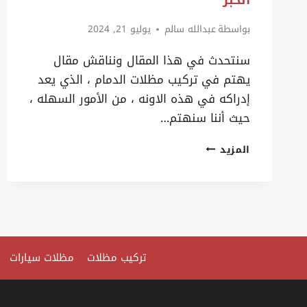
الخبر
بواسطة
عبدالله سالم
يوليو 21, 2024
سنتحدث في هذا المقال ونناقش مقال
يهتم في تركيب مظلات الدمام ، الذي يعد
إدراكه في هذه الاونه ، من الأمور السهله ،
حيث أننا سنهتم…
اشكال
المزيد
مظلات
حديد
سيهات
ت:
0535879621
تركيب مظلات
مظلات سيارات
تركيب
مظلات
اسطح