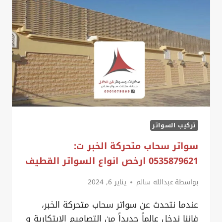
ت:
0535879621
افضل
مقاول
سواتر
الخبر
–
ساتر
حوش
تركيب السواتر
متحرك
القطيف
سواتر سحاب متحركة الخبر ت:
0535879621 ارخص انواع السواتر القطيف
بواسطة
عبدالله سالم
يناير 6, 2024
عندما نتحدث عن سواتر سحاب متحركة الخبر،
فإننا ندخل عالماً جديداً من التصاميم الإبتكارية و