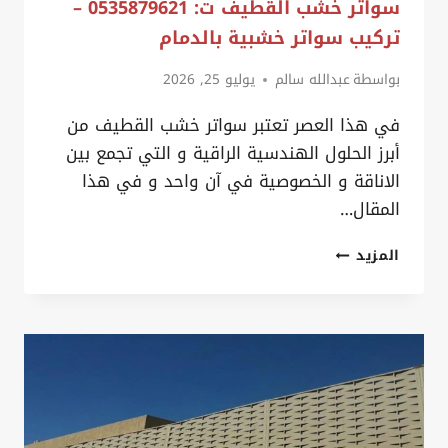
سواتر خشب القطيف ت: 0535879621 –
تركيب سواتر خشبية بالدمام
بواسطة
عبدالله سالم
يوليو 25, 2026
في هذا العصر تعتبر سواتر خشب القطيف من
أبرز الحلول الهندسية الراقية و التي تجمع بين
الاناقة و الخصوصية في آن واحد و في هذا
المقال…
سواتر
المزيد
خشب
القطيف
ت:
0535879621
–
تركيب