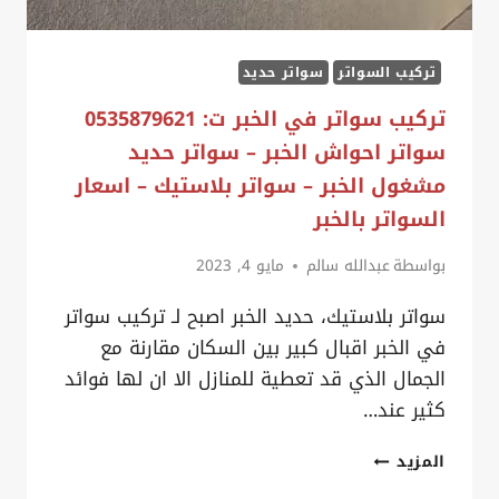
لكسان
الظهران
تركيب السواتر
سواتر حديد
–
سواتر
تركيب سواتر في الخبر ت: 0535879621
قماش
سواتر احواش الخبر – سواتر حديد
حراج
مشغول الخبر – سواتر بلاستيك – اسعار
الدمام
السواتر بالخبر
بواسطة
عبدالله سالم
مايو 4, 2023
سواتر بلاستيك، حديد الخبر اصبح لـ تركيب سواتر
في الخبر اقبال كبير بين السكان مقارنة مع
الجمال الذي قد تعطية للمنازل الا ان لها فوائد
كثير عند…
تركيب
المزيد
سواتر