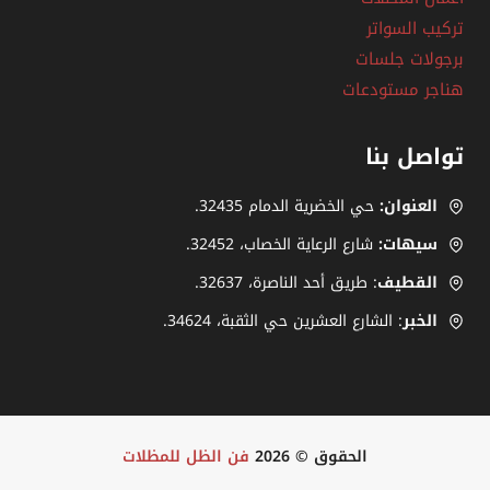
تركيب السواتر
برجولات جلسات
هناجر مستودعات
تواصل بنا
العنوان:
حي الخضرية الدمام 32435.
سيهات:
شارع الرعاية الخصاب، ‎.32452
القطيف
: طريق أحد الناصرة، ‎32637.
الخبر
: الشارع العشرين حي الثقبة، 34624.
الحقوق © 2026
فن الظل للمظلات