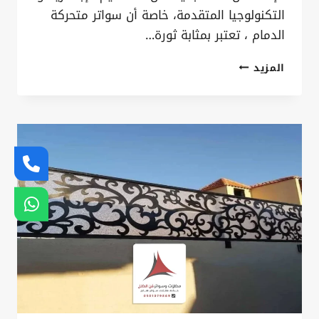
التكنولوجيا المتقدمة، خاصة أن سواتر متحركة
الدمام ، تعتبر بمثابة ثورة…
سواتر
المزيد
سحاب
متحركة
الخبر
ت:
0535879621
ارخص
انواع
السواتر
القطيف