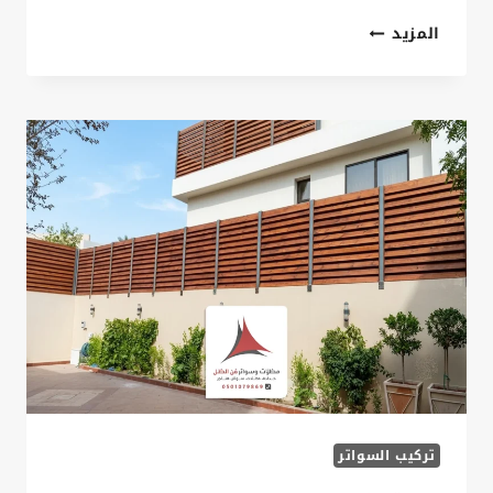
تركيب
المزيد
سواتر
حدائق
الدمام
ت:
0535879621
سواتر
حدائق
منزلية
الخبر
تركيب السواتر