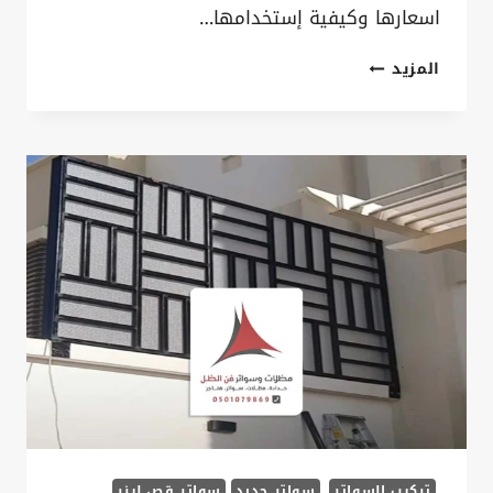
اسعارها وكيفية إستخدامها…
تركيب
المزيد
سواتر
مجدول
بالدمام
ت:
0535879621
تركيب
ساتر
على
الجدار
في
الخبر
تركيب السواتر
سواتر حديد
سواتر قص ليزر