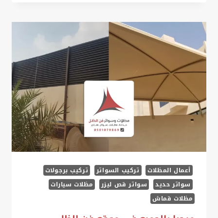
في
الخبر
ت:
0535879621
سواتر
احواش
الخبر
–
سواتر
حديد
مشغول
الخبر
أعمال المظلات
تركيب السواتر
تركيب برجولات
–
سواتر حديد
سواتر قص ليزر
مظلات سيارات
سواتر
مظلات قماش
بلاستيك
–