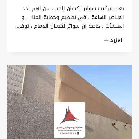
يعتبر تركيب سواتر لكسان الخبر ، من اهم احد
العناصر الهامة ، في تصميم وحماية المنازل و
المنشآت ، خاصة ان سواتر لكسان الدمام ، توفر…
تركيب
المزيد
سواتر
لكسان
الخبر
ت:
0535879621
سواتر
شينكو
للمنازل
بالقطيف
–
سواتر