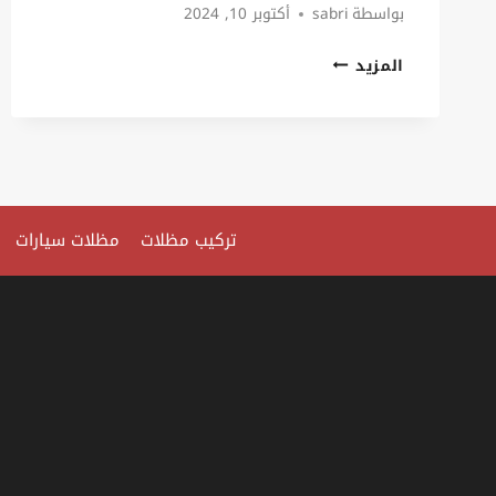
بواسطة
sabri
أكتوبر 10, 2024
مظلات
المزيد
نصف
دائرة
الخبر
0535879621
مظلات
تركيب مظلات
مظلات سيارات
معلقه
الدمام
مظلات
بدون
عمدان
الخبر
مظلات
خارجيه