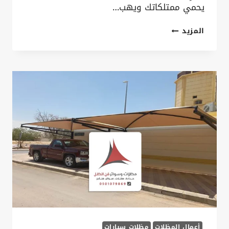
يحمي ممتلكاتك ويهب…
مظلات
المزيد
مشاريع
القطيف
ت:
0535879621
الدرع
الواقي
واللمسة
المعمارية
الفاخرة
لمشروعك
أعمال المظلات
مظلات سيارات