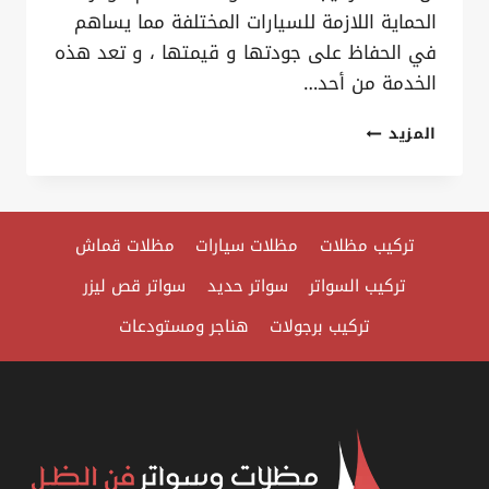
الحماية اللازمة للسيارات المختلفة مما يساهم
في الحفاظ على جودتها و قيمتها ، و تعد هذه
الخدمة من أحد…
تركيب
المزيد
مظلات
مواقف
الدمام
تركيب مظلات
مظلات سيارات
مظلات قماش
ت:
0535879621
تركيب السواتر
سواتر حديد
سواتر قص ليزر
مظلات
تركيب برجولات
هناجر ومستودعات
مواقف
ضد
الشمس
القطيف