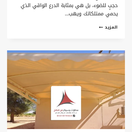
حجبٍ للضوء، بل هي بمثابة الدرع الواقي الذي
يحمي ممتلكاتك ويهب…
مظلات
المزيد
مشاريع
القطيف
ت:
0535879621
الدرع
الواقي
واللمسة
المعمارية
الفاخرة
لمشروعك