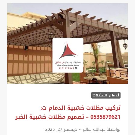
القطيف
ت:
0535879621
،
مظلات
المنيوم
للسيارات
الدمام
أعمال المظلات
تركيب مظلات خشبية الدمام ت:
0535879621 – تصميم مظلات خشبية الخبر
بواسطة
عبدالله سالم
ديسمبر 27, 2025