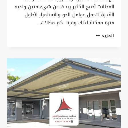
المظلات أصبح الكثير يبحث عن شيء متين ولديه
القدرة لتحمل عوامل الجو والاستمرار لأطول
فترة ممكنة لذلك وفرنا لكم مظلات…
مظلات
المزيد
ساندوتش
بانل
الدمام
ت:
0535879621
حداد
مظلات
ساندوتش
بانل
القطيف