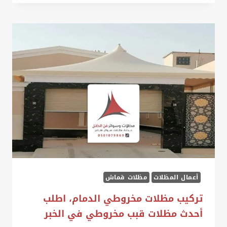
مظلة
الدمام،
احصل
على
افضل
مظله
للحوش
بالدمام
أعمال المظلات
مظلات قماش
تركيب مظلات مخروطي الدمام، اطلب
أحدث مظلات قبب مخروطي في الخبر