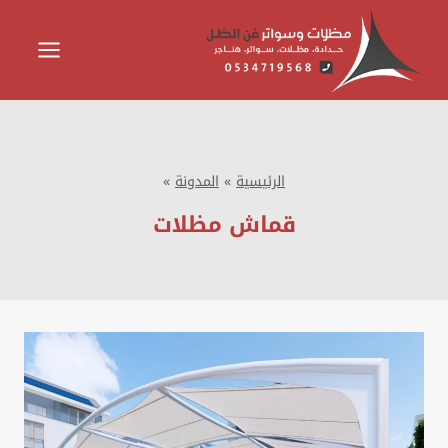
لتجاوز
لى
لمحتوى
الرئيسية
»
المدونة
»
قماش مظلات