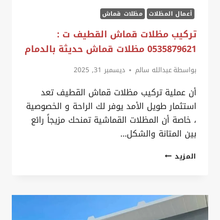
أعمال المظلات
مظلات قماش
تركيب مظلات قماش القطيف ت :
0535879621 مظلات قماش حديثة بالدمام
بواسطة
عبدالله سالم
ديسمبر 31, 2025
أن عملية تركيب مظلات قماش القطيف تعد
استثمار طويل الأمد يوفر لك الراحة و الخصوصية
، خاصة أن المظلات القماشية تمنحك مزيجاً رائع
بين المتانة والشكل…
تركيب
المزيد
مظلات
قماش
القطيف
ت