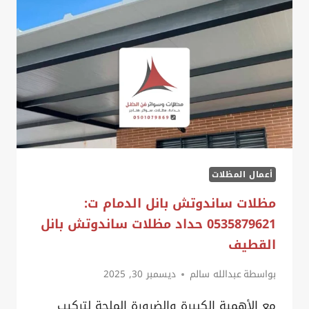
:
0535879621
مظلات
قماش
حديثة
بالدمام
أعمال المظلات
مظلات ساندوتش بانل الدمام ت:
0535879621 حداد مظلات ساندوتش بانل
القطيف
بواسطة
عبدالله سالم
ديسمبر 30, 2025
مع الأهمية الكبيرة والضرورة الملحة لتركيب