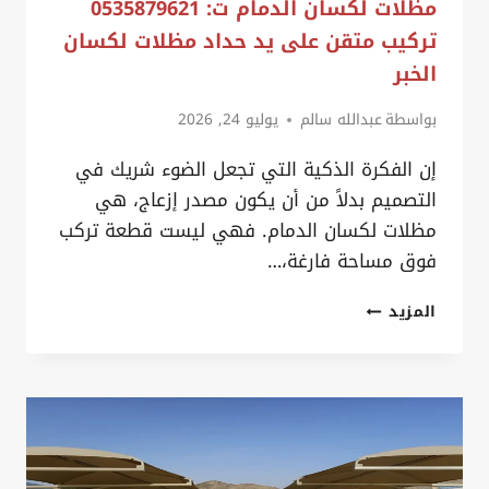
مظلات لكسان الدمام ت: 0535879621
تركيب متقن على يد حداد مظلات لكسان
الخبر
بواسطة
عبدالله سالم
يوليو 24, 2026
إن الفكرة الذكية التي تجعل الضوء شريك في
التصميم بدلاً من أن يكون مصدر إزعاج، هي
مظلات لكسان الدمام. فهي ليست قطعة تركب
فوق مساحة فارغة،…
مظلات
المزيد
لكسان
الدمام
ت:
0535879621
تركيب