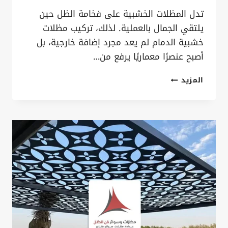
تدل المظلات الخشبية على فخامة الظل حين
يلتقي الجمال بالعملية. لذلك، تركيب مظلات
خشبية الدمام لم يعد مجرد إضافة خارجية، بل
أصبح عنصرًا معماريًا يرفع من…
تركيب
المزيد
مظلات
خشبية
الدمام
ت:
0535879621
–
تصميم
مظلات
خشبية
الخبر