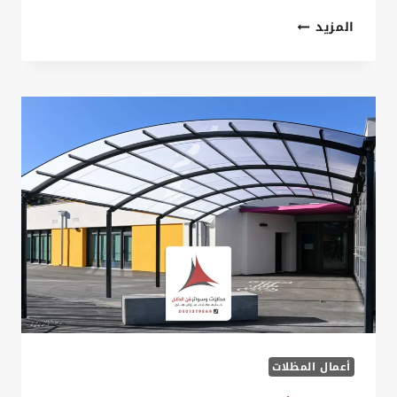
مظلات
المزيد
ملاعب
الخبر
ت:
0535879621
،
تصميم
مظلات
ملاعب
في
الخبر
أعمال المظلات