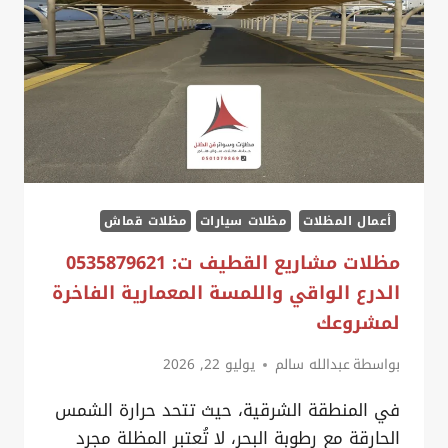
متقن
على
يد
حداد
مظلات
لكسان
الخبر
أعمال المظلات
مظلات سيارات
مظلات قماش
مظلات مشاريع القطيف ت: 0535879621
الدرع الواقي واللمسة المعمارية الفاخرة
لمشروعك
بواسطة
عبدالله سالم
يوليو 22, 2026
في المنطقة الشرقية، حيث تتحد حرارة الشمس
الحارقة مع رطوبة البحر، لا تُعتبر المظلة مجرد