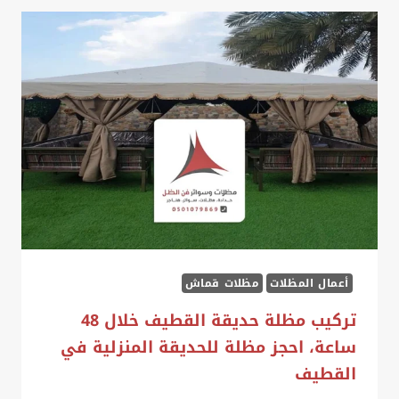
ليزر
الخبر
ت:
0535879621
–
مظلات
ليزر
حديثة
الدمام
أعمال المظلات
مظلات قماش
تركيب مظلة حديقة القطيف خلال 48
ساعة، احجز مظلة للحديقة المنزلية في
القطيف