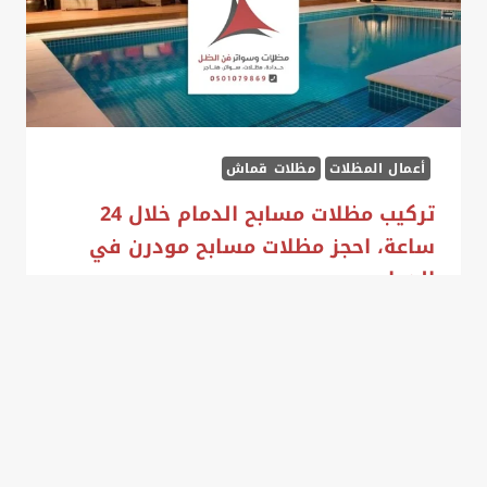
في
الخبر
أعمال المظلات
مظلات قماش
تركيب مظلات مسابح الدمام خلال 24
ساعة، احجز مظلات مسابح مودرن في
الدمام
بواسطة
عبدالله سالم
يونيو 18, 2025
أصبح تركيب مظلات مسابح الدمام أمرا لا غنى
عنه لكل من يبحث عن الراحة والاستمتاع بالماء
في أي وقت من اليوم، وخاصة في المناطق ذات
الأجواء…