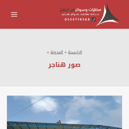
لتجاوز
لى
لمحتوى
الرئيسية
»
المدونة
»
صور هناجر