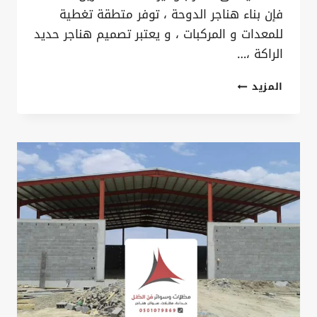
فإن بناء هناجر الدوحة ، توفر متطقة تغطية
للمعدات و المركبات ، و يعتبر تصميم هناجر حديد
الراكة ،…
بناء
المزيد
هناجر
الدوحة
ت:
0535879621
شركة
هناجر
القطيف
–
انواع
حديد
الهناجر