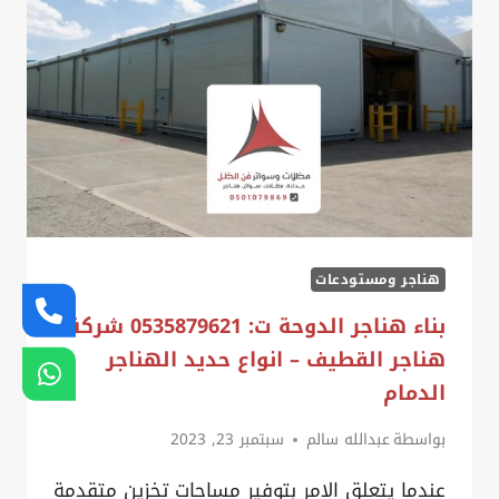
0535879621
مستودع
هنقر
الفيصلية
–
هنقر
حوش
الظهران
هناجر ومستودعات
بناء هناجر الدوحة ت: 0535879621 شركة
هناجر القطيف – انواع حديد الهناجر
الدمام
بواسطة
عبدالله سالم
سبتمبر 23, 2023
عندما يتعلق الامر بتوفير مساحات تخزين متقدمة