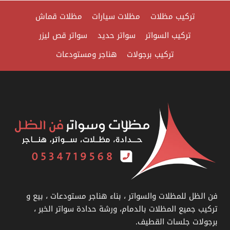
ت:
تركيب مظلات
مظلات سيارات
مظلات قماش
0535879621
تكلفة
تركيب السواتر
سواتر حديد
سواتر قص ليزر
بناء
تركيب برجولات
هناجر ومستودعات
هناجر
الخبر
–
مقاول
هناجر
الدمام
–
تركيب
هناجر
حديد
فن الظل للمظلات والسواتر ، بناء هناجر مستودعات ، بيع و
سيهات
تركيب جميع المظلات بالدمام، ورشة حدادة سواتر الخبر ،
برجولات جلسات القطيف.