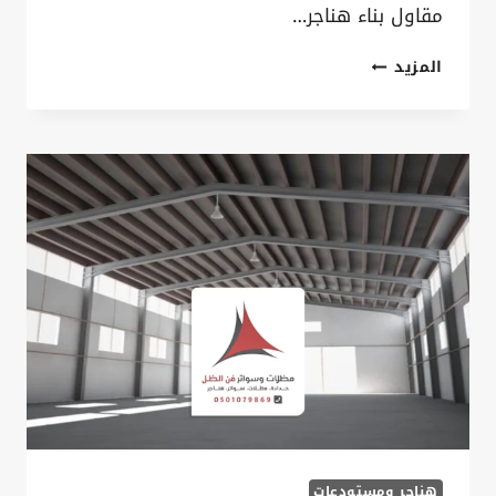
مقاول بناء هناجر…
انشاء
المزيد
هناجر
الظهران
ت:
0535879621
تفصيل
هناجر
حديد
الدمام
–
مقاول
هناجر
الخبر
هناجر ومستودعات