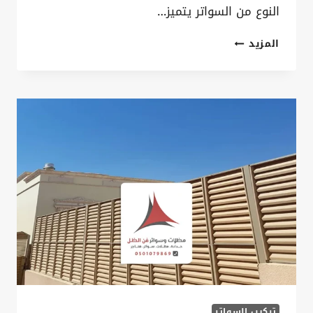
النوع من السواتر يتميز…
تركيب
المزيد
سواتر
قماش
بولي
ايثيلين
الخبر
ت
:
0535879621
تركيب
سواتر
PVC
بالقطيف
تركيب السواتر