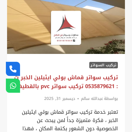
0535879621
،
سواتر
حديد
للمنازل
الدمام
تركيب السواتر
تركيب سواتر قماش بولي ايثيلين الخبر ت
: 0535879621 تركيب سواتر pvc بالقطيف
بواسطة
عبدالله سالم
ديسمبر 31, 2025
تعتبر خدمة تركيب سواتر قماش بولي ايثيلين
الخبر ، فكرة متميزة جداً لمن يبحث عن
الخصوصية دون الشعور بكتمة المكان ، فهذا