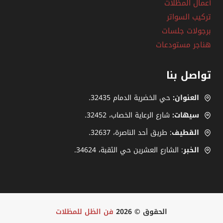
أعمال المظلات
تركيب السواتر
برجولات جلسات
هناجر مستودعات
تواصل بنا
العنوان:
حي الخضرية الدمام 32435.
سيهات:
شارع الرعاية الخصاب، ‎.32452
القطيف
: طريق أحد الناصرة، ‎32637.
الخبر
: الشارع العشرين حي الثقبة، 34624.
الحقوق © 2026
فن الظل للمظلات