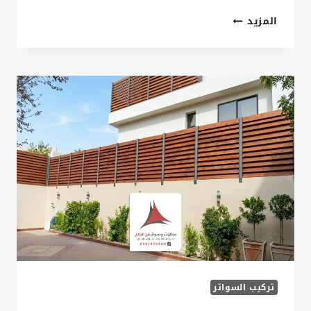
تركيب
المزيد
سواتر
حدائق
الدمام
ت:
0535879621
سواتر
حدائق
منزلية
الخبر
تركيب السواتر