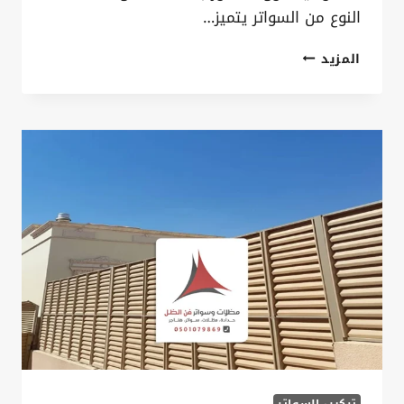
النوع من السواتر يتميز…
تركيب
المزيد
سواتر
قماش
بولي
ايثيلين
الخبر
ت
:
0535879621
تركيب
سواتر
PVC
بالقطيف