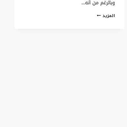
وبالرغم من أنه…
سواتر
المزيد
لكسان
الدمام
ت:
0535879621
ساتر
حوش
متحرك
–
ساتر
جدار
بلاستيك
–
سواتر
شينكو