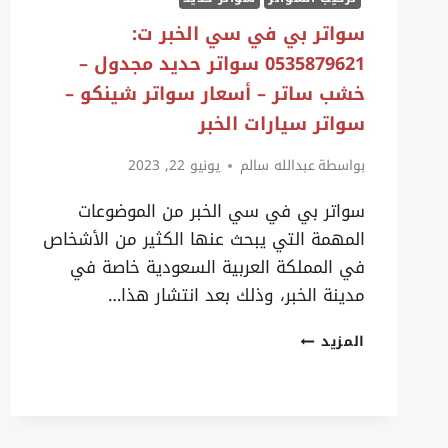
قماش
سواتر بي في سي الخبر ت:
حراج
0535879621 سواتر حديد مجدول –
الدمام
خشب ساتر – أسعار سواتر شينكو –
سواتر سيارات الخبر
بواسطة
عبدالله سالم
يونيو 22, 2023
سواتر بي في سي الخبر من الموضوعات
المهمة التي يبحث عنها الكثير من الأشخاص
في المملكة العربية السعودية خاصة في
مدينة الخبر، وذلك بعد انتشار هذا…
سواتر
المزيد
بي
في
سي