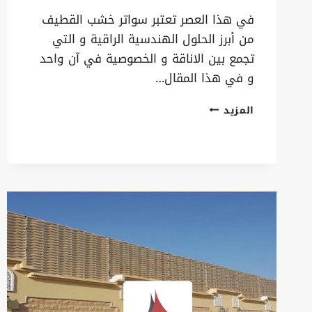
في هذا العصر تعتبر سواتر خشب القطيف
من أبرز الحلول الهندسية الراقية و التي
تجمع بين الاناقة و الخصوصية في آن واحد
و في هذا المقال…
سواتر
المزيد
خشب
القطيف
ت:
0535879621
–
تركيب
سواتر
خشبية
بالدمام