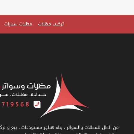
الخبر
ت:
0535879621
تركيب مظلات
مظلات سيارات
سواتر
حديد
مجدول
–
خشب
ساتر
–
أسعار
سواتر
شينكو
–
سواتر
سيارات
فن الظل للمظلات والسواتر ، بناء هناجر مستودعات ، بيع و ترك