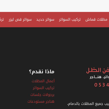
الخبر
ت:
0535879621
مظلات قماش
تركيب السواتر
سواتر حديد
سواتر قص ليزر
ترك
سواتر
متنقله
–
اسعار
سواتر
بلاستيك
شفاف
–
ماذا نقدم؟
سواتر
أعمال المظلات
مسبح
تركيب السواتر
الخبر
برجولات جلسات
هناجر مستودعات
يب جميع المظلات بالدمام،