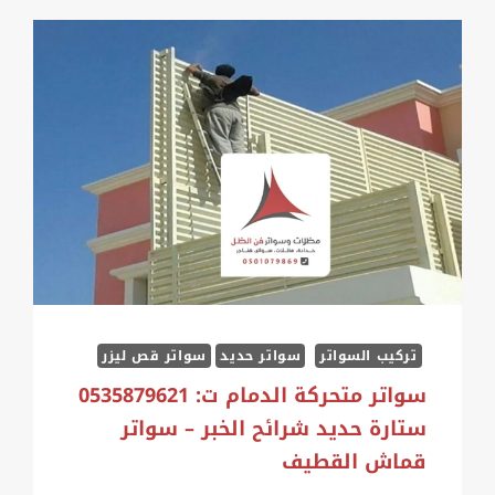
تركيب السواتر
سواتر حديد
سواتر قص ليزر
سواتر متحركة الدمام ت: 0535879621
ستارة حديد شرائح الخبر – سواتر
قماش القطيف