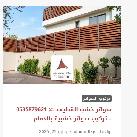
تركيب السواتر
سواتر خشب القطيف ت: 0535879621
– تركيب سواتر خشبية بالدمام
بواسطة
عبدالله سالم
يوليو 25, 2026