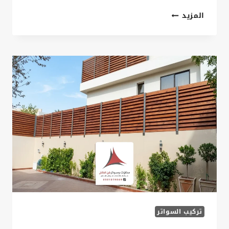
تركيب
المزيد
سواتر
حدائق
الدمام
ت:
0535879621
سواتر
حدائق
منزلية
الخبر
تركيب السواتر