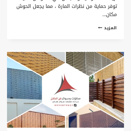
توفر حماية من نظرات المارة ، مما يجعل الحوش
مكان…
عمل
المزيد
ساتر
للحوش
الدمام
ت:
0535879621
اشكال
سواتر
المنازل
الخبر