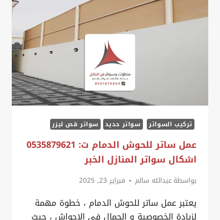
بجودة
لاتضاهى
وبسعر
منخفض
سارع
في
الحجز
الآن
تركيب السواتر
سواتر حديد
سواتر قص ليزر
عمل ساتر للحوش الدمام ت: 0535879621
اشكال سواتر المنازل الخبر
بواسطة
عبدالله سالم
فبراير 23, 2025
يعتبر عمل ساتر للحوش الدمام ، خطوة مهمة
لزيادة الخصوصية و الجمال في الاحواش ، حيث