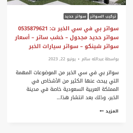
–
سواتر
تركيب السواتر
سواتر حديد
شينكو
الدمام
سواتر بي في سي الخبر ت: 0535879621
–
سواتر حديد مجدول – خشب ساتر – أسعار
سواتر
سواتر شينكو – سواتر سيارات الخبر
شرائح
بواسطة
عبدالله سالم
يونيو 22, 2023
حديد
الدمام
سواتر بي في سي الخبر من الموضوعات المهمة
التي يبحث عنها الكثير من الأشخاص في
المملكة العربية السعودية خاصة في مدينة
الخبر، وذلك بعد انتشار هذا…
سواتر
المزيد
بي
في