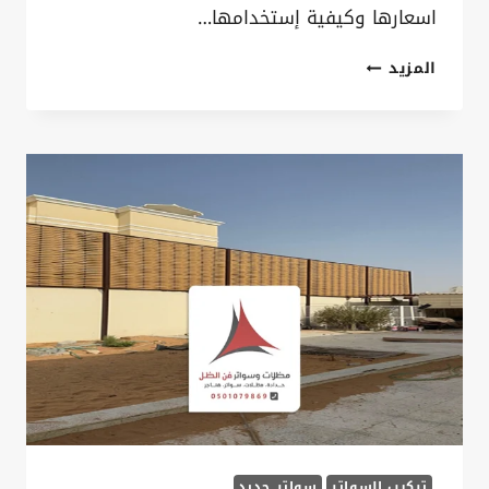
اسعارها وكيفية إستخدامها…
تركيب
المزيد
سواتر
مجدول
بالدمام
ت:
0535879621
تركيب
ساتر
على
الجدار
في
الخبر
تركيب السواتر
سواتر حديد