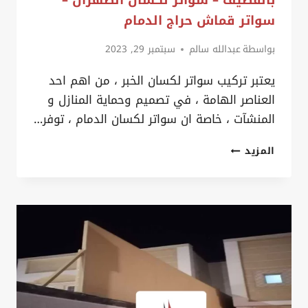
سواتر قماش حراج الدمام
بواسطة
عبدالله سالم
سبتمبر 29, 2023
يعتبر تركيب سواتر لكسان الخبر ، من اهم احد
العناصر الهامة ، في تصميم وحماية المنازل و
المنشآت ، خاصة ان سواتر لكسان الدمام ، توفر…
تركيب
المزيد
سواتر
لكسان
الخبر
ت:
0535879621
سواتر
شينكو
للمنازل