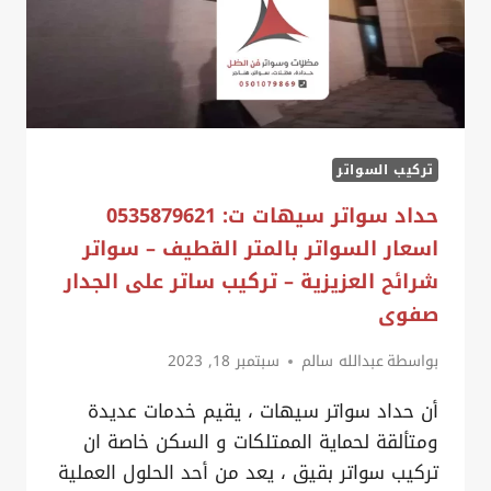
بالقطيف
–
سواتر
لكسان
الظهران
تركيب السواتر
–
سواتر
حداد سواتر سيهات ت: 0535879621
قماش
اسعار السواتر بالمتر القطيف – سواتر
حراج
شرائح العزيزية – تركيب ساتر على الجدار
الدمام
صفوى
بواسطة
عبدالله سالم
سبتمبر 18, 2023
أن حداد سواتر سيهات ، يقيم خدمات عديدة
ومتألقة لحماية الممتلكات و السكن خاصة ان
تركيب سواتر بقيق ، يعد من أحد الحلول العملية