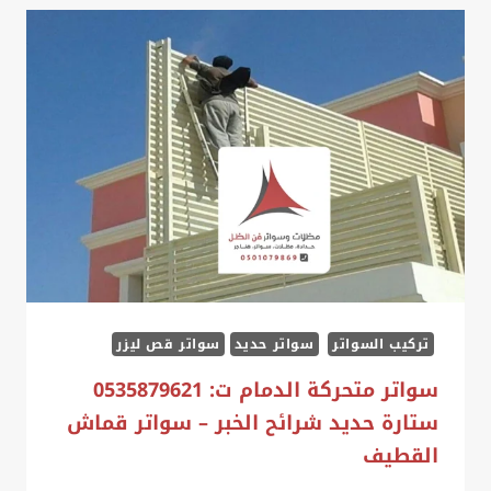
0535879621
–
ساتر
جداري
للحوش
بالدمام،
سواتر
حراج
الشرقية
تركيب السواتر
سواتر حديد
سواتر قص ليزر
سواتر متحركة الدمام ت: 0535879621
ستارة حديد شرائح الخبر – سواتر قماش
القطيف