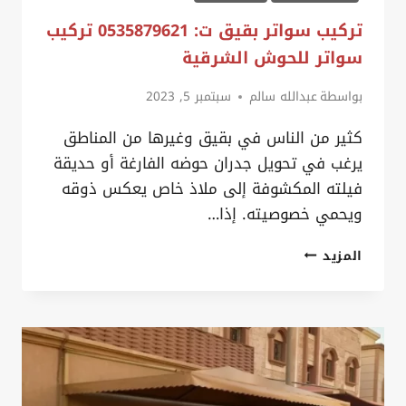
ساتر
تركيب سواتر بقيق ت: 0535879621 تركيب
على
سواتر للحوش الشرقية
الجدار
بواسطة
عبدالله سالم
سبتمبر 5, 2023
صفوى
كثير من الناس في بقيق وغيرها من المناطق
يرغب في تحويل جدران حوضه الفارغة أو حديقة
فيلته المكشوفة إلى ملاذ خاص يعكس ذوقه
ويحمي خصوصيته. إذا…
تركيب
المزيد
سواتر
بقيق
ت:
0535879621
تركيب
سواتر