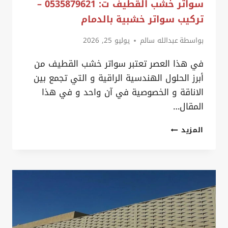
سواتر خشب القطيف ت: 0535879621 –
تركيب سواتر خشبية بالدمام
بواسطة
عبدالله سالم
يوليو 25, 2026
في هذا العصر تعتبر سواتر خشب القطيف من
أبرز الحلول الهندسية الراقية و التي تجمع بين
الاناقة و الخصوصية في آن واحد و في هذا
المقال…
سواتر
المزيد
خشب
القطيف
ت:
0535879621
–
تركيب