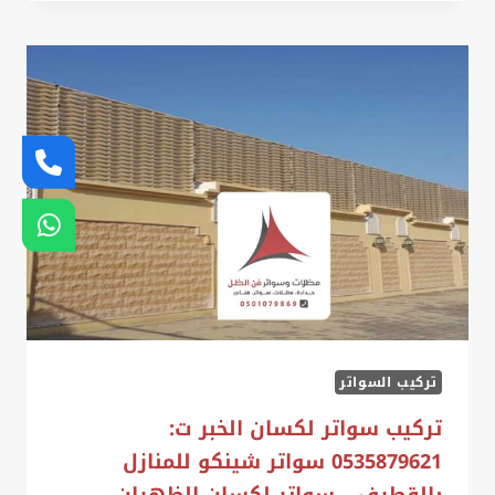
ت:
0535879621
سواتر
ليزر
الدمام
تركيب السواتر
تركيب سواتر لكسان الخبر ت:
0535879621 سواتر شينكو للمنازل
بالقطيف – سواتر لكسان الظهران –