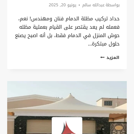
بواسطة
عبدالله سالم
يونيو 20, 2025
حداد تركيب مظلة الدمام فنان ومهندس! نعم،
فعمله لم يعد يقتصر على القيام بعملية مظله
حوش المنزل في الدمام فقط، بل أنه اصبح يصنع
حلول مبتكرة…
حداد
المزيد
تركيب
مظلة
الدمام،
احصل
على
افضل
مظله
للحوش
بالدمام