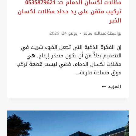
مظلات لكسان الدمام ت: 0535879621
تركيب متقن على يد حداد مظلات لكسان
الخبر
بواسطة
عبدالله سالم
يوليو 24, 2026
إن الفكرة الذكية التي تجعل الضوء شريك في
التصميم بدلاً من أن يكون مصدر إزعاج، هي
مظلات لكسان الدمام. فهي ليست قطعة تركب
فوق مساحة فارغة،…
مظلات
المزيد
لكسان
الدمام
ت:
0535879621
تركيب