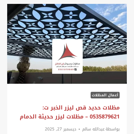
الدمام
ت:
0535879621
–
تصميم
مظلات
خشبية
الخبر
أعمال المظلات
مظلات حديد قص ليزر الخبر ت:
0535879621 – مظلات ليزر حديثة الدمام
بواسطة
عبدالله سالم
ديسمبر 27, 2025