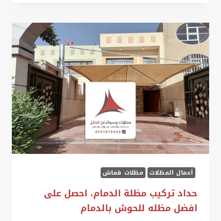
حديقة
القطيف
خلال
48
ساعة،
احجز
مظلة
للحديقة
المنزلية
في
القطيف
أعمال المظلات
مظلات قماش
حداد تركيب مظلة الدمام، احصل على
افضل مظله للحوش بالدمام