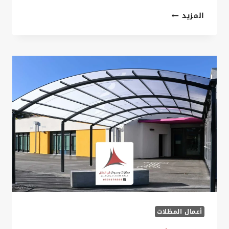
مظلات
المزيد
ملاعب
الخبر
ت:
0535879621
،
تصميم
مظلات
ملاعب
في
الخبر
أعمال المظلات