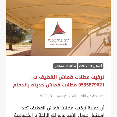
الدرع
الواقي
واللمسة
المعمارية
الفاخرة
لمشروعك
أعمال المظلات
مظلات قماش
تركيب مظلات قماش القطيف ت :
0535879621 مظلات قماش حديثة بالدمام
بواسطة
عبدالله سالم
ديسمبر 31, 2025
أن عملية تركيب مظلات قماش القطيف تعد
استثمار طويل الأمد يوفر لك الراحة و الخصوصية