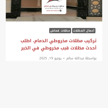
أعمال المظلات
مظلات قماش
تركيب مظلات مخروطي الدمام، اطلب
أحدث مظلات قبب مخروطي في الخبر
بواسطة
عبدالله سالم
يونيو 19, 2025
تتعدد الخيارات والخامات المظلات في عالم
المظلات لتغطية المساحات الداخلية أو الخارجية،
ولكن تظل مظلات احواش مخروطي بالقطيف
هي الخيار المثالي للباحثين عن التميز في
التصميم…
تركيب
المزيد