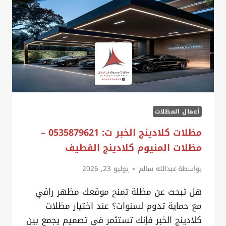
متقن
على
يد
حداد
مظلات
لكسان
الخبر
أعمال المظلات
مظلات كلادينج الخبر ت: 0535879621 –
مظلات المنيوم كلادينج القطيف
بواسطة
عبدالله سالم
يوليو 23, 2026
هل تبحث عن مظلة تمنح موقعك مظهر راقي
مع حماية تدوم لسنوات؟ عند اختيار مظلات
كلادينج الخبر فإنك تستثمر في تصميم يجمع بين