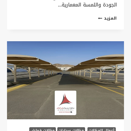
الجودة واللمسة المعمارية…
مظلات
المزيد
كلادينج
الخبر
ت:
0535879621
–
مظلات
المنيوم
كلادينج
القطيف
أعمال المظلات
مظلات سيارات
مظلات قماش