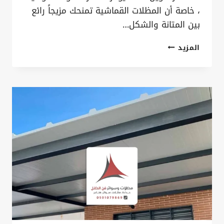
، خاصة أن المظلات القماشية تمنحك مزيجاً رائع
بين المتانة والشكل…
تركيب
المزيد
مظلات
قماش
القطيف
ت
:
0535879621
مظلات
قماش
حديثة
بالدمام