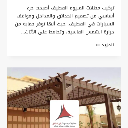
تركيب مظلات المنيوم القطيف أصبحت جزء
أساسي من تصميم الحدائق والمداخل ومواقف
السيارات في القطيف. حيث أنها توفر حماية من
حرارة الشمس القاسية، وتحافظ على الأثاث…
تركيب
المزيد
مظلات
المنيوم
القطيف
ت:
0535879621
،
مظلات
المنيوم
للسيارات
الدمام