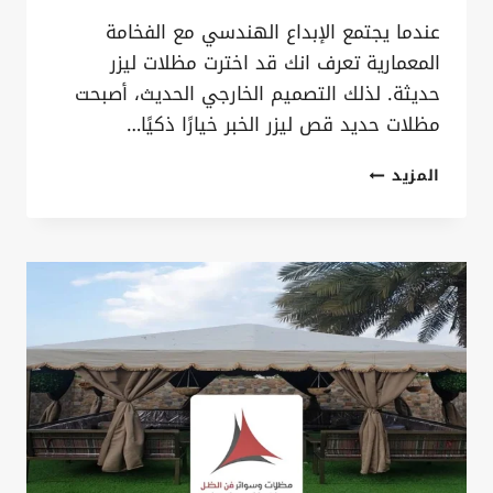
عندما يجتمع الإبداع الهندسي مع الفخامة
المعمارية تعرف انك قد اخترت مظلات ليزر
حديثة. لذلك التصميم الخارجي الحديث، أصبحت
مظلات حديد قص ليزر الخبر خيارًا ذكيًا…
مظلات
المزيد
حديد
قص
ليزر
الخبر
ت:
0535879621
–
مظلات
ليزر
حديثة