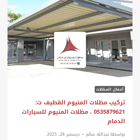
ت:
0535879621
حداد
مظلات
ساندوتش
بانل
القطيف
أعمال المظلات
تركيب مظلات المنيوم القطيف ت:
0535879621 ، مظلات المنيوم للسيارات
الدمام
بواسطة
عبدالله سالم
ديسمبر 28, 2025