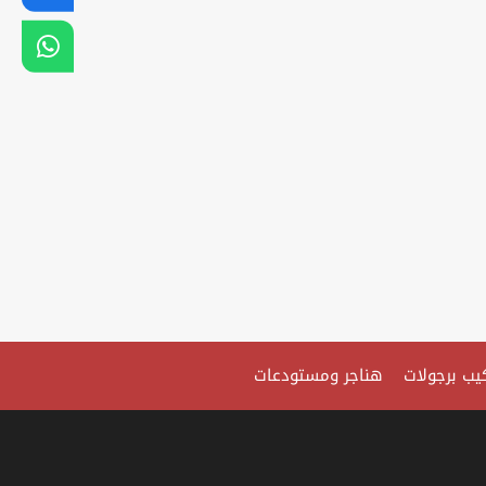
يب برجولات
هناجر ومستودعات