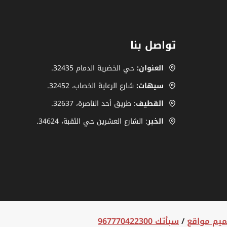
تواصل بنا
العنوان:
حي الخضرية الدمام 32435.
سيهات:
شارع الرعاية الخصاب، ‎.32452
القطيف
: طريق أحد الناصرة، ‎32637.
الخبر
: الشارع العشرين حي الثقبة، 34624.
يم مواقع
/
سبأتك 967770422300