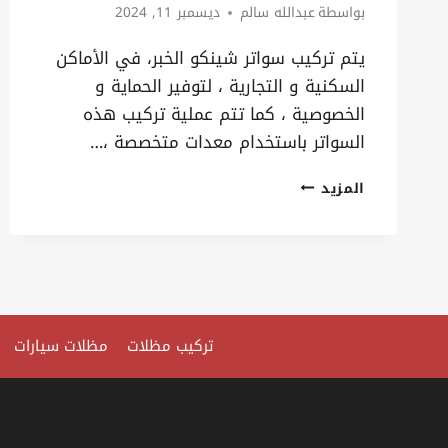
بواسطة
عبدالله سالم
ديسمبر 11, 2024
يتم تركيب سواتر شينكو الخبر، في الأماكن
السكنية و التجارية ، لتوفير الحماية و
الخصوصية ، كما تتم عملية تركيب هذه
السواتر باستخدام معدات متخصصة ،…
تركيب
المزيد
سواتر
شينكو
الخبر
ت:
0535879621
تركيب مظلات
مظلات سيارات
حداد
سواتر
شينكو
الدمام