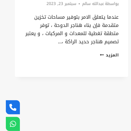
بواسطة
عبدالله سالم
سبتمبر 23, 2023
عندما يتعلق الامر بتوفير مساحات تخزين
متقدمة فإن بناء هناجر الدوحة ، توفر
متطقة تغطية للمعدات و المركبات ، و يعتبر
تصميم هناجر حديد الراكة ،…
بناء
المزيد
هناجر
الدوحة
ت:
0535879621
شركة
هناجر
القطيف
–
انواع