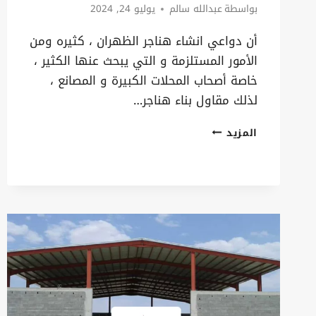
بواسطة
عبدالله سالم
يوليو 24, 2024
أن دواعي انشاء هناجر الظهران ، كثيره ومن
الأمور المستلزمة و التي يبحث عنها الكثير ،
خاصة أصحاب المحلات الكبيرة و المصانع ،
لذلك مقاول بناء هناجر…
انشاء
المزيد
هناجر
الظهران
ت:
0535879621
تفصيل
هناجر
حديد
الدمام
–