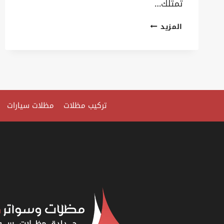
تمتلك…
تركيب
المزيد
هناجر
الفيصلية
ت:
0535879621
تكلفة
تركيب مظلات
مظلات سيارات
بناء
هناجر
الخبر
–
مقاول
هناجر
الدمام
–
تركيب