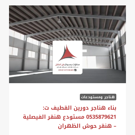
هناجر ومستودعات
بناء هناجر دورين القطيف ت:
0535879621 مستودع هنقر الفيصلية
– هنقر حوش الظهران