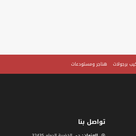
يب برجولات
هناجر ومستودعات
تواصل بنا
العنوان:
حي الخضرية الدمام 32435.