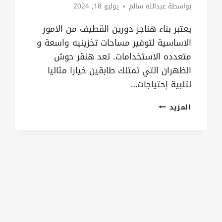
بواسطة
عبدالله سالم
يوليو 18, 2024
يعتبر بناء هناجر دورين القطيف من الامور
الاساسية لتوفير مساحات تخزينيه واسعة و
متعدده الاستخدامات. تعد هنقر حوش
الظهران التي تمتلك طابقين خيارا مثاليا
لتلبية إحتياجات…
بناء
المزيد
هناجر
دورين
القطيف
ت:
0535879621
مستودع
هنقر
الفيصلية