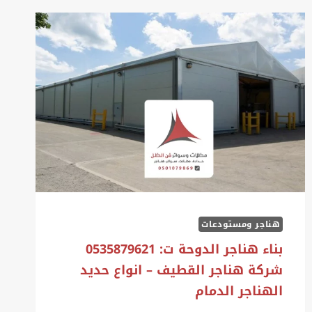
هناجر ومستودعات
بناء هناجر الدوحة ت: 0535879621
شركة هناجر القطيف – انواع حديد
الهناجر الدمام