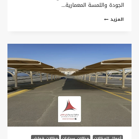
الجودة واللمسة المعمارية…
مظلات
المزيد
كلادينج
الخبر
ت:
0535879621
–
مظلات
المنيوم
كلادينج
القطيف
أعمال المظلات
مظلات سيارات
مظلات قماش