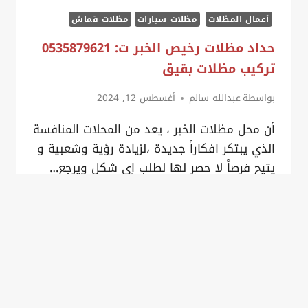
خارجيه
أعمال المظلات
مظلات سيارات
مظلات قماش
حداد مظلات رخيص الخبر ت: 0535879621
تركيب مظلات بقيق
بواسطة
عبدالله سالم
أغسطس 12, 2024
أن محل مظلات الخبر ، يعد من المحلات المنافسة
الذي يبتكر افكاراً جديدة ،لزيادة رؤية وشعبية و
يتيح فرصاً لا حصر لها لطلب إي شكل ويرجع…
حداد
المزيد
مظلات
رخيص
الخبر
ت:
0535879621