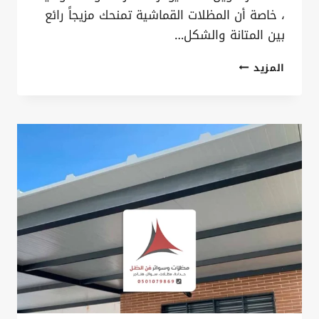
، خاصة أن المظلات القماشية تمنحك مزيجاً رائع
بين المتانة والشكل…
تركيب
المزيد
مظلات
قماش
القطيف
ت
:
0535879621
مظلات
قماش
حديثة
بالدمام