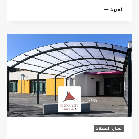
مظلات
المزيد
ملاعب
الخبر
ت:
0535879621
،
تصميم
مظلات
ملاعب
في
الخبر
أعمال المظلات