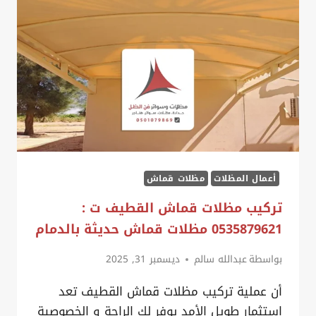
الدرع
الواقي
واللمسة
المعمارية
الفاخرة
لمشروعك
أعمال المظلات
مظلات قماش
تركيب مظلات قماش القطيف ت :
0535879621 مظلات قماش حديثة بالدمام
بواسطة
عبدالله سالم
ديسمبر 31, 2025
أن عملية تركيب مظلات قماش القطيف تعد
استثمار طويل الأمد يوفر لك الراحة و الخصوصية