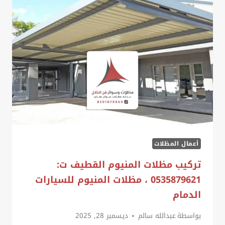
ت:
0535879621
حداد
مظلات
ساندوتش
بانل
القطيف
أعمال المظلات
تركيب مظلات المنيوم القطيف ت:
0535879621 ، مظلات المنيوم للسيارات
الدمام
بواسطة
عبدالله سالم
ديسمبر 28, 2025