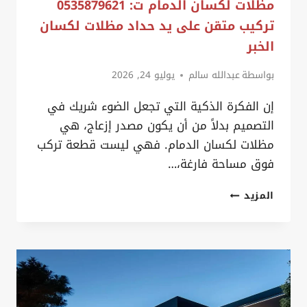
مظلات لكسان الدمام ت: 0535879621
تركيب متقن على يد حداد مظلات لكسان
الخبر
بواسطة
عبدالله سالم
يوليو 24, 2026
إن الفكرة الذكية التي تجعل الضوء شريك في
التصميم بدلاً من أن يكون مصدر إزعاج، هي
مظلات لكسان الدمام. فهي ليست قطعة تركب
فوق مساحة فارغة،…
مظلات
المزيد
لكسان
الدمام
ت:
0535879621
تركيب