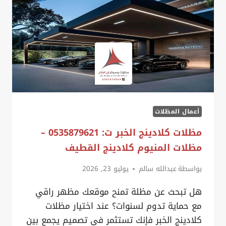
متقن
على
يد
حداد
مظلات
لكسان
الخبر
أعمال المظلات
مظلات كلادينج الخبر ت: 0535879621 –
مظلات المنيوم كلادينج القطيف
بواسطة
عبدالله سالم
يوليو 23, 2026
هل تبحث عن مظلة تمنح موقعك مظهر راقي
مع حماية تدوم لسنوات؟ عند اختيار مظلات
كلادينج الخبر فإنك تستثمر في تصميم يجمع بين