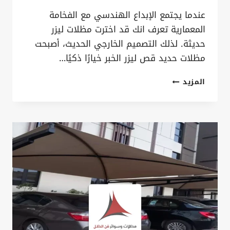
عندما يجتمع الإبداع الهندسي مع الفخامة
المعمارية تعرف انك قد اخترت مظلات ليزر
حديثة. لذلك التصميم الخارجي الحديث، أصبحت
مظلات حديد قص ليزر الخبر خيارًا ذكيًا…
مظلات
المزيد
حديد
قص
ليزر
الخبر
ت:
0535879621
–
مظلات
ليزر
حديثة