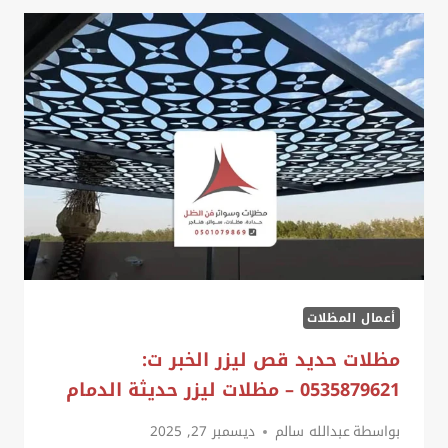
الدمام
ت:
0535879621
–
تصميم
مظلات
خشبية
الخبر
أعمال المظلات
مظلات حديد قص ليزر الخبر ت:
0535879621 – مظلات ليزر حديثة الدمام
بواسطة
عبدالله سالم
ديسمبر 27, 2025