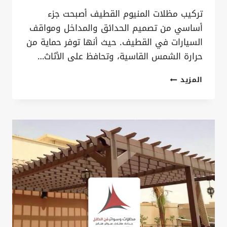
تركيب مظلات المنيوم القطيف أصبحت جزء
أساسي من تصميم الحدائق والمداخل ومواقف
السيارات في القطيف. حيث أنها توفر حماية من
حرارة الشمس القاسية، وتحافظ على الأثاث…
تركيب
المزيد
مظلات
المنيوم
القطيف
ت:
0535879621
،
مظلات
المنيوم
للسيارات
الدمام