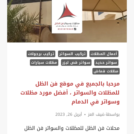
–
مظلات
شبابيك
الخبر
–
مظلات
أعمال المظلات
تركيب السواتر
تركيب برجولات
جاهزة
سواتر حديد
سواتر قص ليزر
مظلات سيارات
للبيع
مظلات قماش
بالخبر
مرحبا بالجميع في موقع فن الظل
للمظلات والسواتر ، أفضل مورد مظلات
وسواتر في الدمام
بواسطة
ضيف العز
أبريل 26, 2023
محلات فن الظل للمظلات والسواتر فن الظل