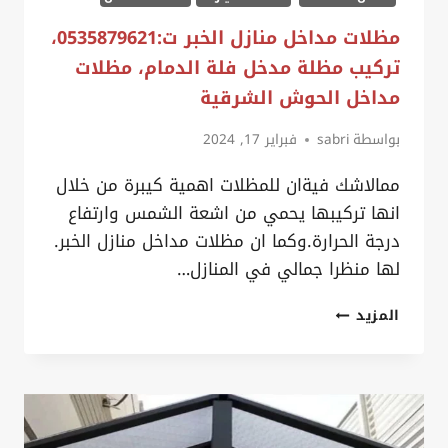
مظلات مداخل منازل الخبر ت:0535879621،
تركيب مظلة مدخل فلة الدمام، مظلات
مداخل الحوش الشرقية
بواسطة
sabri
فبراير 17, 2024
ممالاشك فيةان للمظلات اهمية كيبرة من خلال
انها تركيبها يحمي من اشعة الشمس وارتفاع
درجة الحرارة.وكما ان مظلات مداخل منازل الخبر.
لها منظرا جمالي في المنازل…
مظلات
المزيد
مداخل
منازل
الخبر
ت:0535879621،