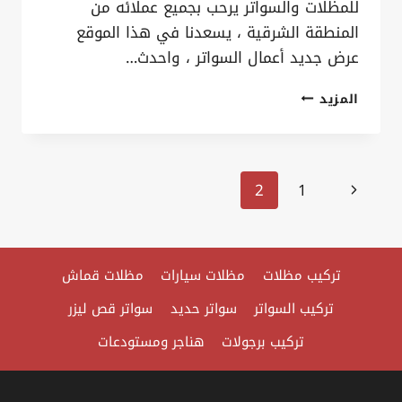
للمظلات والسواتر يرحب بجميع عملائه من
المنطقة الشرقية ، يسعدنا في هذا الموقع
عرض جديد أعمال السواتر ، واحدث…
مرحبا
المزيد
بالجميع
في
موقع
تنقل
الصفحة
2
1
فن
الصفحة
السابقة
الظل
للمظلات
والسواتر
تركيب مظلات
مظلات سيارات
مظلات قماش
،
تركيب السواتر
سواتر حديد
سواتر قص ليزر
أفضل
تركيب برجولات
هناجر ومستودعات
مورد
مظلات
وسواتر