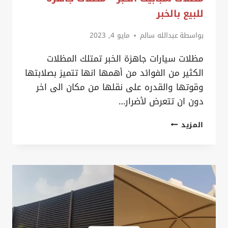
سيهات
للبيع بالخبر
بواسطة
عبدالله سالم
مايو 4, 2023
مظلات سيارات جاهزة الخبر تمتلك المظلات
الكثير من الفوائد من أهمها انها تتميز بصلابتها
وقوتها والقدره على نقلها من مكان الى اخر
دون ان تتعرض لأضرار…
مظلات
المزيد
خارجية
للسيارات
الخبر
ت:
0535879621
انواع
المظلات بالخبر