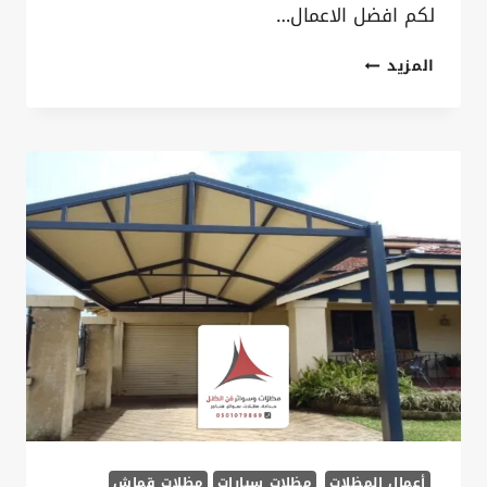
لكم افضل الاعمال…
محل
المزيد
مظلات
شد
انشائي
بالدمام
ت:0535879621،
مظلة
تغطيات
السيارات
خارج
المنزل
بالشرقية
أعمال المظلات
مظلات سيارات
مظلات قماش