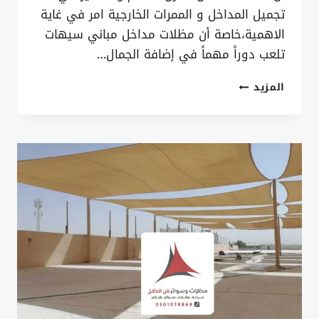
تجميل المداخل و الممرات الخارجية امر في غاية
الاهمية،خاصة أن مظلات مداخل مباني سيهات
تلعب دوراً مهماً في إضافة الجمال…
مظلات
المزيد
مداخل
منازل
الدمام
ت:
0535879621
مظلات
فوق
الباب
الخبر
–
تركيب