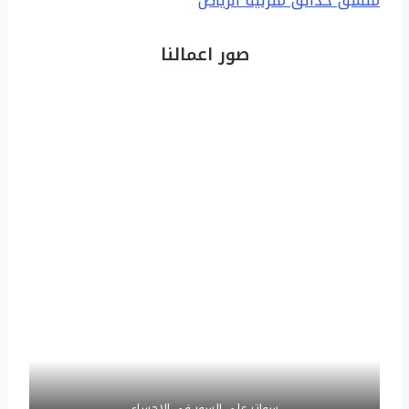
منسق حدائق منزلية الرياض
صور اعمالنا
سواتر على السور في الاحساء