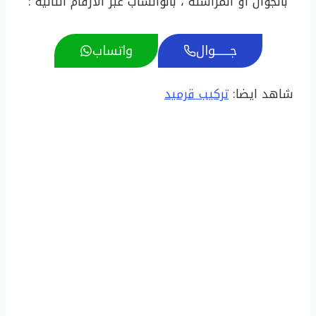
بالجوال او المراسله ، بالواتساب عبر الارقام التالية :
جـــــــوال
واتساب
شاهد ايضا:
تركيب قرميد