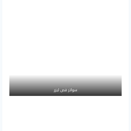
سواتر قص ليزر