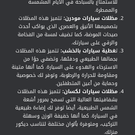
للاستمتاع بالسباحة في الأيام المشمسة
والممطرة.
مظلات سيارات مودرن:
تتميز هذه المظلات
بتصميمها الأنيق والعصري الذي يواكب أحدث
صيحات الموضة، كما تضيف لمسة من الفخامة
والرقي على سيارتك.
ت
غطية سيارات بالخشب:
تتميز هذه المظلات
بجمالها الطبيعي ودفئها، وتضفي جوًا من
الاسترخاء والهدوء على السيارة. كما أنها متينة
ومقاومة للحرارة والرطوبة، وتوفر لك خصوصية
وحماية من أعين المتطفلين.
مظلات سيارات لكسان:
تتميز هذه المظلات
بشفافيتها العالية التي تسمح بمرور أشعة
الشمس الطبيعية، أيضا توفر لك إضاءة طبيعية
في السيارة. كما أنها خفيفة الوزن وسهلة
التركيب، ومتوفرة بألوان مختلفة لتناسب ديكور
منزلك.